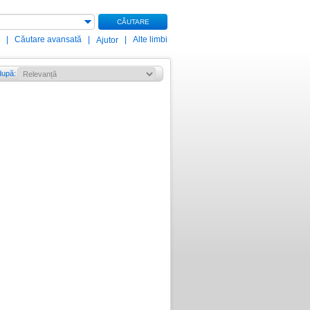
CĂUTARE
|
Căutare avansată
|
|
Alte limbi
Ajutor
după
: