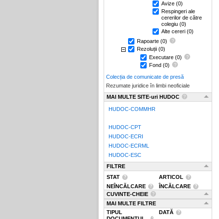
Avize
(0)
Respingeri ale
cererilor de către
colegiu
(0)
Alte cereri
(0)
Rapoarte
(0)
Rezoluții
(0)
Executare
(0)
Fond
(0)
Colecția de comunicate de presă
Rezumate juridice în limbi neoficiale
MAI MULTE SITE-uri HUDOC
HUDOC-COMMHR
HUDOC-CPT
HUDOC-ECRI
HUDOC-ECRML
HUDOC-ESC
FILTRE
STAT
ARTICOL
NEÎNCĂLCARE
ÎNCĂLCARE
CUVINTE-CHEIE
MAI MULTE FILTRE
TIPUL
DATĂ
DOCUMENTUL