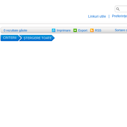
|
Preferințe
Linkuri utile
Sortare 
0
rezultate găsite
Imprimare
Export
RSS
CRITERII
ȘTERGERE TOATE