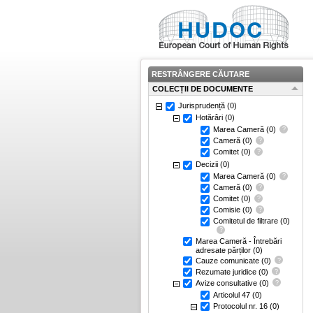
RESTRÂNGERE CĂUTARE
COLECȚII DE DOCUMENTE
Jurisprudență
(0)
Hotărâri
(0)
Marea Cameră
(0)
Cameră
(0)
Comitet
(0)
Decizii
(0)
Marea Cameră
(0)
Cameră
(0)
Comitet
(0)
Comisie
(0)
Comitetul de filtrare
(0)
Marea Cameră - Întrebări
adresate părților
(0)
Cauze comunicate
(0)
Rezumate juridice
(0)
Avize consultative
(0)
Articolul 47
(0)
Protocolul nr. 16
(0)