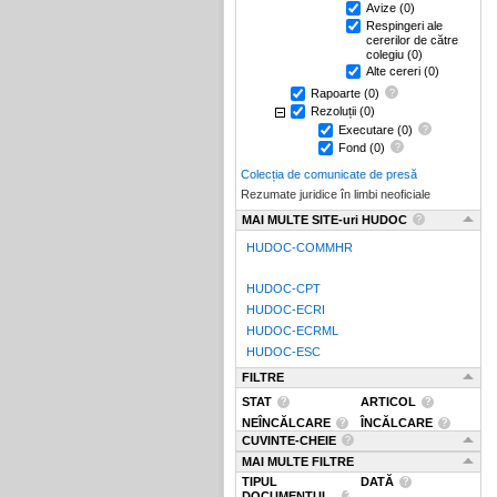
Avize
(0)
Respingeri ale
cererilor de către
colegiu
(0)
Alte cereri
(0)
Rapoarte
(0)
Rezoluții
(0)
Executare
(0)
Fond
(0)
Colecția de comunicate de presă
Rezumate juridice în limbi neoficiale
MAI MULTE SITE-uri HUDOC
HUDOC-COMMHR
HUDOC-CPT
HUDOC-ECRI
HUDOC-ECRML
HUDOC-ESC
FILTRE
STAT
ARTICOL
NEÎNCĂLCARE
ÎNCĂLCARE
CUVINTE-CHEIE
MAI MULTE FILTRE
TIPUL
DATĂ
DOCUMENTUL