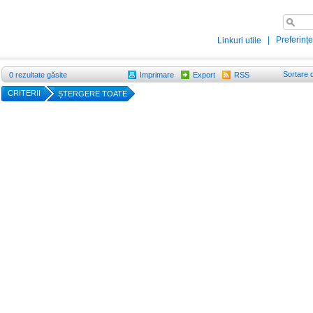
|
Preferințe
Linkuri utile
Sortare 
0
rezultate găsite
Imprimare
Export
RSS
CRITERII
ȘTERGERE TOATE