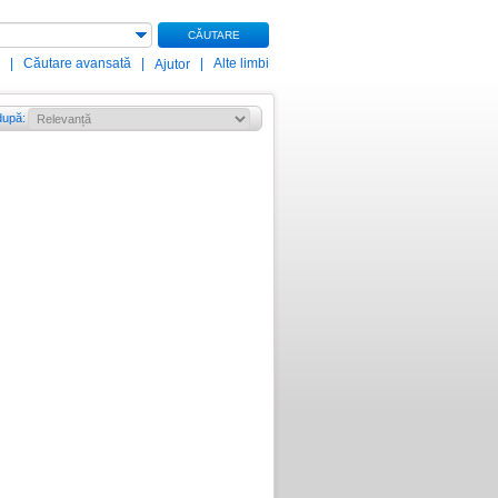
CĂUTARE
|
Căutare avansată
|
|
Alte limbi
Ajutor
după
: