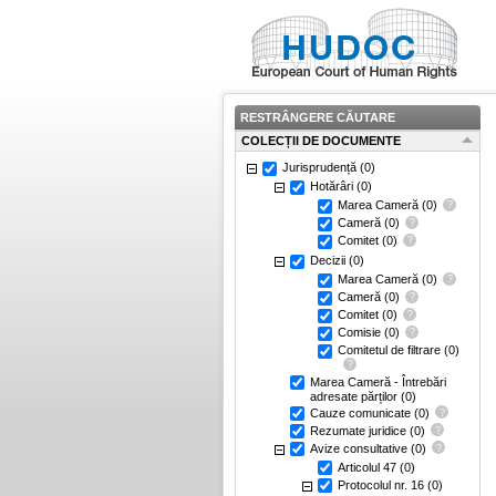
RESTRÂNGERE CĂUTARE
COLECȚII DE DOCUMENTE
Jurisprudență
(0)
Hotărâri
(0)
Marea Cameră
(0)
Cameră
(0)
Comitet
(0)
Decizii
(0)
Marea Cameră
(0)
Cameră
(0)
Comitet
(0)
Comisie
(0)
Comitetul de filtrare
(0)
Marea Cameră - Întrebări
adresate părților
(0)
Cauze comunicate
(0)
Rezumate juridice
(0)
Avize consultative
(0)
Articolul 47
(0)
Protocolul nr. 16
(0)