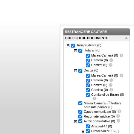
RESTRÂNGERE CĂUTARE
COLECȚII DE DOCUMENTE
Jurisprudență
(0)
Hotărâri
(0)
Marea Cameră
(0)
Cameră
(0)
Comitet
(0)
Decizii
(0)
Marea Cameră
(0)
Cameră
(0)
Comitet
(0)
Comisie
(0)
Comitetul de filtrare
(0)
Marea Cameră - Întrebări
adresate părților
(0)
Cauze comunicate
(0)
Rezumate juridice
(0)
Avize consultative
(0)
Articolul 47
(0)
Protocolul nr. 16
(0)