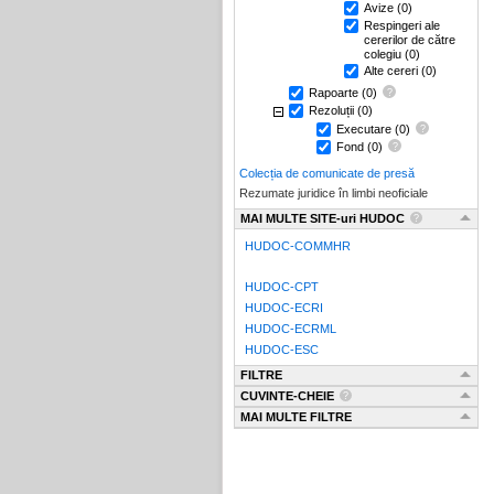
Avize
(0)
Respingeri ale
cererilor de către
colegiu
(0)
Alte cereri
(0)
Rapoarte
(0)
Rezoluții
(0)
Executare
(0)
Fond
(0)
Colecția de comunicate de presă
Rezumate juridice în limbi neoficiale
MAI MULTE SITE-uri HUDOC
HUDOC-COMMHR
HUDOC-CPT
HUDOC-ECRI
HUDOC-ECRML
HUDOC-ESC
FILTRE
CUVINTE-CHEIE
MAI MULTE FILTRE