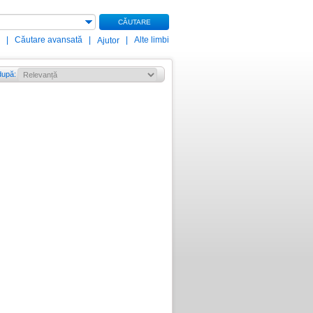
CĂUTARE
|
Căutare avansată
|
|
Alte limbi
Ajutor
după
: