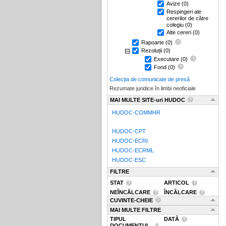
Avize
(0)
Respingeri ale
cererilor de către
colegiu
(0)
Alte cereri
(0)
Rapoarte
(0)
Rezoluții
(0)
Executare
(0)
Fond
(0)
Colecția de comunicate de presă
Rezumate juridice în limbi neoficiale
MAI MULTE SITE-uri HUDOC
HUDOC-COMMHR
HUDOC-CPT
HUDOC-ECRI
HUDOC-ECRML
HUDOC-ESC
FILTRE
STAT
ARTICOL
NEÎNCĂLCARE
ÎNCĂLCARE
CUVINTE-CHEIE
MAI MULTE FILTRE
TIPUL
DATĂ
DOCUMENTUL