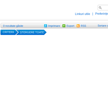
|
Preferințe
Linkuri utile
Sortare 
0
rezultate găsite
Imprimare
Export
RSS
CRITERII
ȘTERGERE TOATE