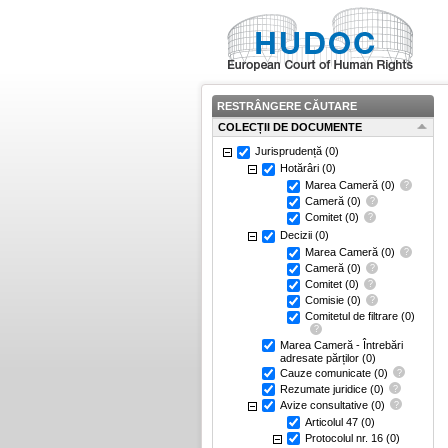
RESTRÂNGERE CĂUTARE
COLECȚII DE DOCUMENTE
Jurisprudență
(0)
Hotărâri
(0)
Marea Cameră
(0)
Cameră
(0)
Comitet
(0)
Decizii
(0)
Marea Cameră
(0)
Cameră
(0)
Comitet
(0)
Comisie
(0)
Comitetul de filtrare
(0)
Marea Cameră - Întrebări
adresate părților
(0)
Cauze comunicate
(0)
Rezumate juridice
(0)
Avize consultative
(0)
Articolul 47
(0)
Protocolul nr. 16
(0)