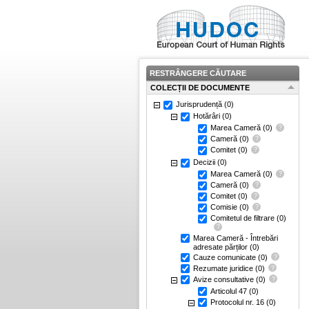
RESTRÂNGERE CĂUTARE
COLECȚII DE DOCUMENTE
Jurisprudență
(0)
Hotărâri
(0)
Marea Cameră
(0)
Cameră
(0)
Comitet
(0)
Decizii
(0)
Marea Cameră
(0)
Cameră
(0)
Comitet
(0)
Comisie
(0)
Comitetul de filtrare
(0)
Marea Cameră - Întrebări
adresate părților
(0)
Cauze comunicate
(0)
Rezumate juridice
(0)
Avize consultative
(0)
Articolul 47
(0)
Protocolul nr. 16
(0)