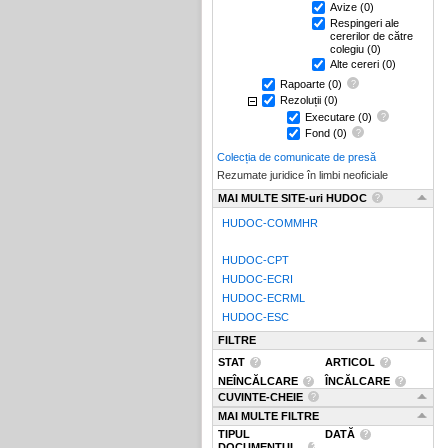
Avize
(0)
Respingeri ale
cererilor de către
colegiu
(0)
Alte cereri
(0)
Rapoarte
(0)
Rezoluții
(0)
Executare
(0)
Fond
(0)
Colecția de comunicate de presă
Rezumate juridice în limbi neoficiale
MAI MULTE SITE-uri HUDOC
HUDOC-COMMHR
HUDOC-CPT
HUDOC-ECRI
HUDOC-ECRML
HUDOC-ESC
FILTRE
STAT
ARTICOL
NEÎNCĂLCARE
ÎNCĂLCARE
CUVINTE-CHEIE
MAI MULTE FILTRE
TIPUL
DATĂ
DOCUMENTUL