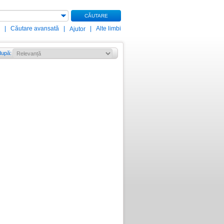
CĂUTARE
|
Căutare avansată
|
|
Alte limbi
Ajutor
după
: