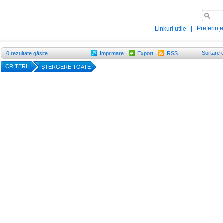
|
Preferințe
Linkuri utile
Sortare 
0
rezultate găsite
Imprimare
Export
RSS
CRITERII
ȘTERGERE TOATE