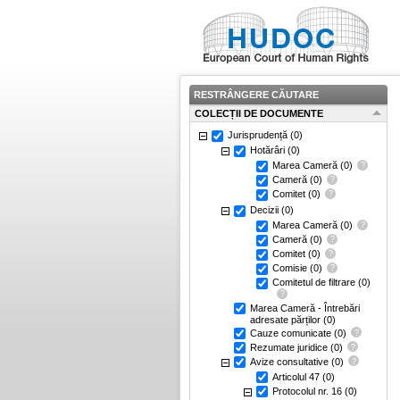
RESTRÂNGERE CĂUTARE
COLECȚII DE DOCUMENTE
Jurisprudență
(0)
Hotărâri
(0)
Marea Cameră
(0)
Cameră
(0)
Comitet
(0)
Decizii
(0)
Marea Cameră
(0)
Cameră
(0)
Comitet
(0)
Comisie
(0)
Comitetul de filtrare
(0)
Marea Cameră - Întrebări
adresate părților
(0)
Cauze comunicate
(0)
Rezumate juridice
(0)
Avize consultative
(0)
Articolul 47
(0)
Protocolul nr. 16
(0)