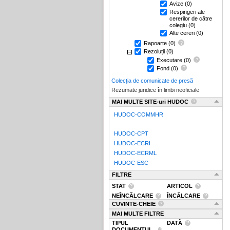
Avize
(0)
Respingeri ale
cererilor de către
colegiu
(0)
Alte cereri
(0)
Rapoarte
(0)
Rezoluții
(0)
Executare
(0)
Fond
(0)
Colecția de comunicate de presă
Rezumate juridice în limbi neoficiale
MAI MULTE SITE-uri HUDOC
HUDOC-COMMHR
HUDOC-CPT
HUDOC-ECRI
HUDOC-ECRML
HUDOC-ESC
FILTRE
STAT
ARTICOL
NEÎNCĂLCARE
ÎNCĂLCARE
CUVINTE-CHEIE
MAI MULTE FILTRE
TIPUL
DATĂ
DOCUMENTUL