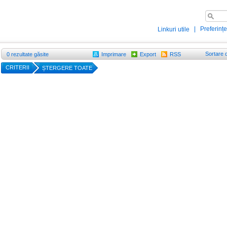
|
Preferințe
Linkuri utile
Sortare 
0
rezultate găsite
Imprimare
Export
RSS
CRITERII
ȘTERGERE TOATE