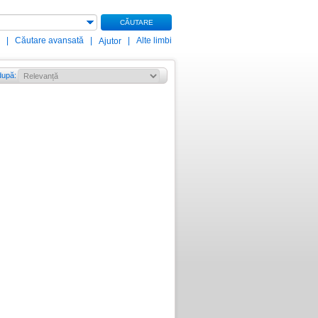
CĂUTARE
|
Căutare avansată
|
|
Alte limbi
Ajutor
după
: