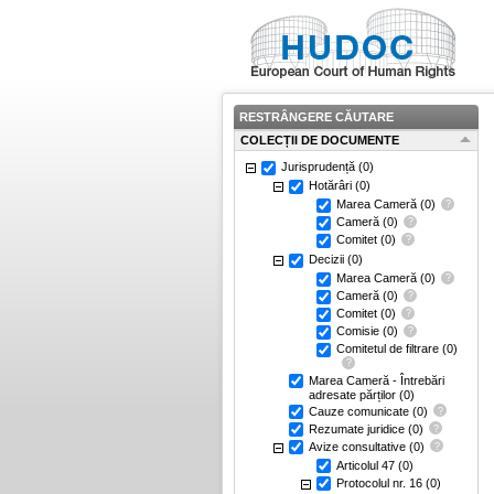
RESTRÂNGERE CĂUTARE
COLECȚII DE DOCUMENTE
Jurisprudență
(0)
Hotărâri
(0)
Marea Cameră
(0)
Cameră
(0)
Comitet
(0)
Decizii
(0)
Marea Cameră
(0)
Cameră
(0)
Comitet
(0)
Comisie
(0)
Comitetul de filtrare
(0)
Marea Cameră - Întrebări
adresate părților
(0)
Cauze comunicate
(0)
Rezumate juridice
(0)
Avize consultative
(0)
Articolul 47
(0)
Protocolul nr. 16
(0)