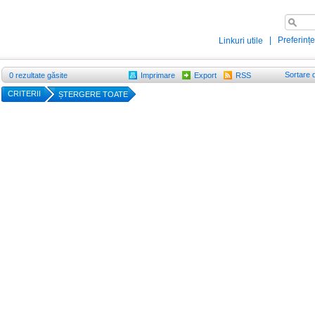
|
Preferințe
Linkuri utile
Sortare 
0
rezultate găsite
Imprimare
Export
RSS
CRITERII
ȘTERGERE TOATE