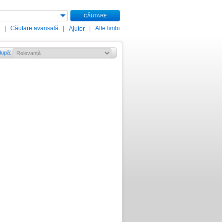
CĂUTARE
|
Căutare avansată
|
|
Alte limbi
Ajutor
după
: