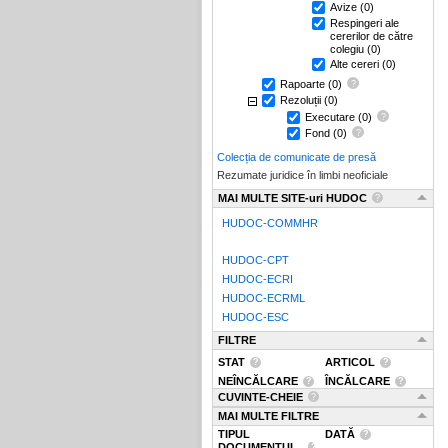
Avize
(0)
Respingeri ale
cererilor de către
colegiu
(0)
Alte cereri
(0)
Rapoarte
(0)
Rezoluții
(0)
Executare
(0)
Fond
(0)
Colecția de comunicate de presă
Rezumate juridice în limbi neoficiale
MAI MULTE SITE-uri HUDOC
HUDOC-COMMHR
HUDOC-CPT
HUDOC-ECRI
HUDOC-ECRML
HUDOC-ESC
FILTRE
STAT
ARTICOL
NEÎNCĂLCARE
ÎNCĂLCARE
CUVINTE-CHEIE
MAI MULTE FILTRE
TIPUL
DATĂ
DOCUMENTUL