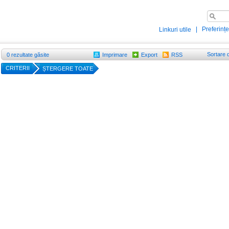
|
Preferințe
Linkuri utile
Sortare 
0
rezultate găsite
Imprimare
Export
RSS
CRITERII
ȘTERGERE TOATE