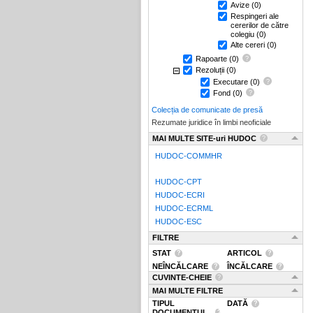
Avize
(0)
Respingeri ale
cererilor de către
colegiu
(0)
Alte cereri
(0)
Rapoarte
(0)
Rezoluții
(0)
Executare
(0)
Fond
(0)
Colecția de comunicate de presă
Rezumate juridice în limbi neoficiale
MAI MULTE SITE-uri HUDOC
HUDOC-COMMHR
HUDOC-CPT
HUDOC-ECRI
HUDOC-ECRML
HUDOC-ESC
FILTRE
STAT
ARTICOL
NEÎNCĂLCARE
ÎNCĂLCARE
CUVINTE-CHEIE
MAI MULTE FILTRE
TIPUL
DATĂ
DOCUMENTUL