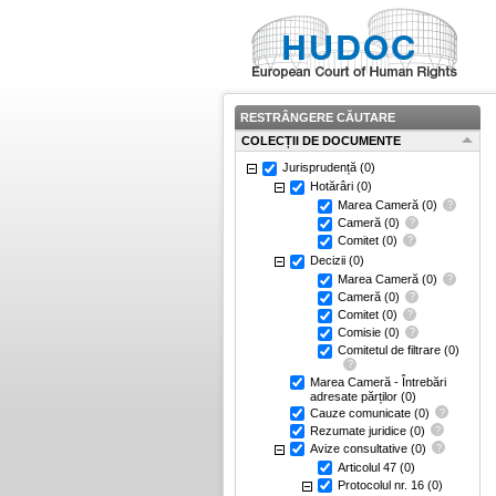
RESTRÂNGERE CĂUTARE
COLECȚII DE DOCUMENTE
Jurisprudență
(0)
Hotărâri
(0)
Marea Cameră
(0)
Cameră
(0)
Comitet
(0)
Decizii
(0)
Marea Cameră
(0)
Cameră
(0)
Comitet
(0)
Comisie
(0)
Comitetul de filtrare
(0)
Marea Cameră - Întrebări
adresate părților
(0)
Cauze comunicate
(0)
Rezumate juridice
(0)
Avize consultative
(0)
Articolul 47
(0)
Protocolul nr. 16
(0)