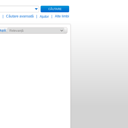
CĂUTARE
|
Căutare avansată
|
|
Alte limbi
Ajutor
după
: