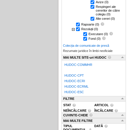
Avize
(0)
Respingeri ale
cererilor de către
colegiu
(0)
Alte cereri
(0)
Rapoarte
(0)
Rezoluții
(0)
Executare
(0)
Fond
(0)
Colecția de comunicate de presă
Rezumate juridice în limbi neoficiale
MAI MULTE SITE-uri HUDOC
HUDOC-COMMHR
HUDOC-CPT
HUDOC-ECRI
HUDOC-ECRML
HUDOC-ESC
FILTRE
STAT
ARTICOL
NEÎNCĂLCARE
ÎNCĂLCARE
CUVINTE-CHEIE
MAI MULTE FILTRE
TIPUL
DATĂ
DOCUMENTUL