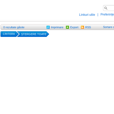
|
Preferințe
Linkuri utile
Sortare 
0
rezultate găsite
Imprimare
Export
RSS
CRITERII
ȘTERGERE TOATE