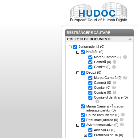
RESTRÂNGERE CĂUTARE
COLECȚII DE DOCUMENTE
Jurisprudență
(0)
Hotărâri
(0)
Marea Cameră
(0)
Cameră
(0)
Comitet
(0)
Decizii
(0)
Marea Cameră
(0)
Cameră
(0)
Comitet
(0)
Comisie
(0)
Comitetul de filtrare
(0)
Marea Cameră - Întrebări
adresate părților
(0)
Cauze comunicate
(0)
Rezumate juridice
(0)
Avize consultative
(0)
Articolul 47
(0)
Protocolul nr. 16
(0)