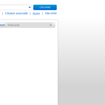
CĂUTARE
|
Căutare avansată
|
|
Alte limbi
Ajutor
după
: