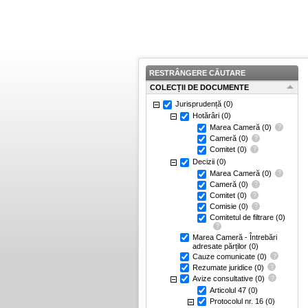
RESTRÂNGERE CĂUTARE
COLECȚII DE DOCUMENTE
Jurisprudență
(0)
Hotărâri
(0)
Marea Cameră
(0)
Cameră
(0)
Comitet
(0)
Decizii
(0)
Marea Cameră
(0)
Cameră
(0)
Comitet
(0)
Comisie
(0)
Comitetul de filtrare
(0)
Marea Cameră - Întrebări
adresate părților
(0)
Cauze comunicate
(0)
Rezumate juridice
(0)
Avize consultative
(0)
Articolul 47
(0)
Protocolul nr. 16
(0)