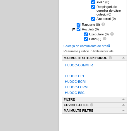
Avize
(0)
Respingeri ale
cererilor de către
colegiu
(0)
Alte cereri
(0)
Rapoarte
(0)
Rezoluții
(0)
Executare
(0)
Fond
(0)
Colecția de comunicate de presă
Rezumate juridice în limbi neoficiale
MAI MULTE SITE-uri HUDOC
HUDOC-COMMHR
HUDOC-CPT
HUDOC-ECRI
HUDOC-ECRML
HUDOC-ESC
FILTRE
CUVINTE-CHEIE
MAI MULTE FILTRE