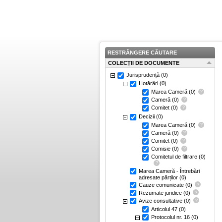
RESTRÂNGERE CĂUTARE
COLECȚII DE DOCUMENTE
Jurisprudență
(0)
Hotărâri
(0)
Marea Cameră
(0)
Cameră
(0)
Comitet
(0)
Decizii
(0)
Marea Cameră
(0)
Cameră
(0)
Comitet
(0)
Comisie
(0)
Comitetul de filtrare
(0)
Marea Cameră - Întrebări
adresate părților
(0)
Cauze comunicate
(0)
Rezumate juridice
(0)
Avize consultative
(0)
Articolul 47
(0)
Protocolul nr. 16
(0)