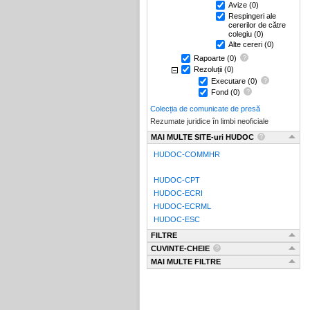
Avize
(0)
Respingeri ale
cererilor de către
colegiu
(0)
Alte cereri
(0)
Rapoarte
(0)
Rezoluții
(0)
Executare
(0)
Fond
(0)
Colecția de comunicate de presă
Rezumate juridice în limbi neoficiale
MAI MULTE SITE-uri HUDOC
HUDOC-COMMHR
HUDOC-CPT
HUDOC-ECRI
HUDOC-ECRML
HUDOC-ESC
FILTRE
CUVINTE-CHEIE
MAI MULTE FILTRE