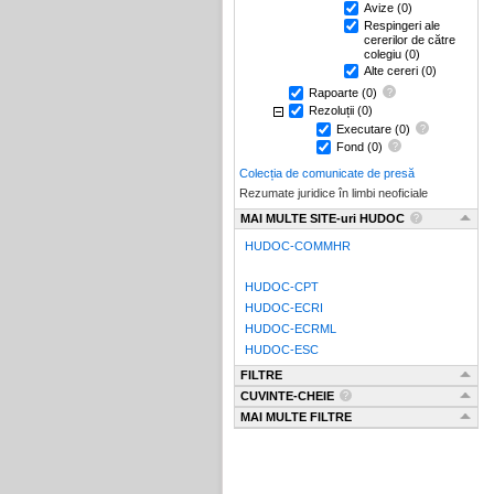
Avize
(0)
Respingeri ale
cererilor de către
colegiu
(0)
Alte cereri
(0)
Rapoarte
(0)
Rezoluții
(0)
Executare
(0)
Fond
(0)
Colecția de comunicate de presă
Rezumate juridice în limbi neoficiale
MAI MULTE SITE-uri HUDOC
HUDOC-COMMHR
HUDOC-CPT
HUDOC-ECRI
HUDOC-ECRML
HUDOC-ESC
FILTRE
CUVINTE-CHEIE
MAI MULTE FILTRE