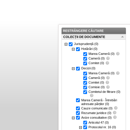
RESTRÂNGERE CĂUTARE
COLECȚII DE DOCUMENTE
Jurisprudență
(0)
Hotărâri
(0)
Marea Cameră
(0)
Cameră
(0)
Comitet
(0)
Decizii
(0)
Marea Cameră
(0)
Cameră
(0)
Comitet
(0)
Comisie
(0)
Comitetul de filtrare
(0)
Marea Cameră - Întrebări
adresate părților
(0)
Cauze comunicate
(0)
Rezumate juridice
(0)
Avize consultative
(0)
Articolul 47
(0)
Protocolul nr. 16
(0)