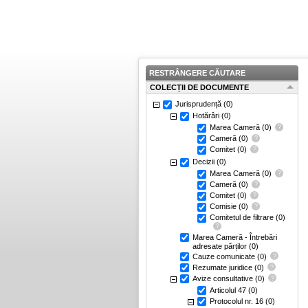
RESTRÂNGERE CĂUTARE
COLECȚII DE DOCUMENTE
Jurisprudență
(0)
Hotărâri
(0)
Marea Cameră
(0)
Cameră
(0)
Comitet
(0)
Decizii
(0)
Marea Cameră
(0)
Cameră
(0)
Comitet
(0)
Comisie
(0)
Comitetul de filtrare
(0)
Marea Cameră - Întrebări
adresate părților
(0)
Cauze comunicate
(0)
Rezumate juridice
(0)
Avize consultative
(0)
Articolul 47
(0)
Protocolul nr. 16
(0)