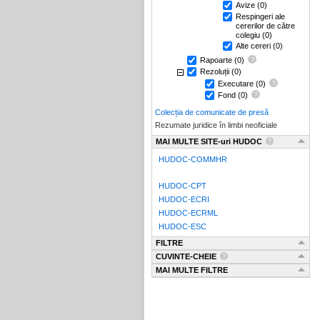
Avize
(0)
Respingeri ale
cererilor de către
colegiu
(0)
Alte cereri
(0)
Rapoarte
(0)
Rezoluții
(0)
Executare
(0)
Fond
(0)
Colecția de comunicate de presă
Rezumate juridice în limbi neoficiale
MAI MULTE SITE-uri HUDOC
HUDOC-COMMHR
HUDOC-CPT
HUDOC-ECRI
HUDOC-ECRML
HUDOC-ESC
FILTRE
CUVINTE-CHEIE
MAI MULTE FILTRE