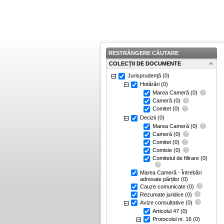
RESTRÂNGERE CĂUTARE
COLECȚII DE DOCUMENTE
Jurisprudență
(0)
Hotărâri
(0)
Marea Cameră
(0)
Cameră
(0)
Comitet
(0)
Decizii
(0)
Marea Cameră
(0)
Cameră
(0)
Comitet
(0)
Comisie
(0)
Comitetul de filtrare
(0)
Marea Cameră - Întrebări
adresate părților
(0)
Cauze comunicate
(0)
Rezumate juridice
(0)
Avize consultative
(0)
Articolul 47
(0)
Protocolul nr. 16
(0)