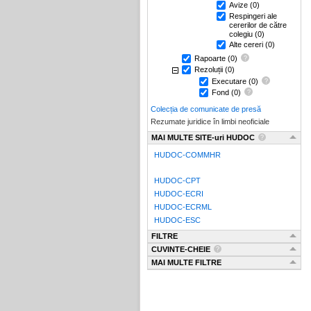
Avize
(0)
Respingeri ale
cererilor de către
colegiu
(0)
Alte cereri
(0)
Rapoarte
(0)
Rezoluții
(0)
Executare
(0)
Fond
(0)
Colecția de comunicate de presă
Rezumate juridice în limbi neoficiale
MAI MULTE SITE-uri HUDOC
HUDOC-COMMHR
HUDOC-CPT
HUDOC-ECRI
HUDOC-ECRML
HUDOC-ESC
FILTRE
CUVINTE-CHEIE
MAI MULTE FILTRE