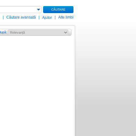
CĂUTARE
|
Căutare avansată
|
|
Alte limbi
Ajutor
după
: