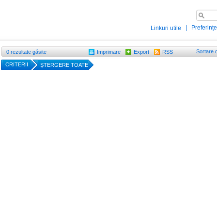
|
Preferințe
Linkuri utile
Sortare 
0
rezultate găsite
Imprimare
Export
RSS
CRITERII
ȘTERGERE TOATE