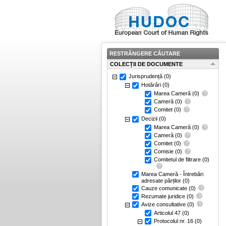
RESTRÂNGERE CĂUTARE
COLECȚII DE DOCUMENTE
Jurisprudență
(0)
Hotărâri
(0)
Marea Cameră
(0)
Cameră
(0)
Comitet
(0)
Decizii
(0)
Marea Cameră
(0)
Cameră
(0)
Comitet
(0)
Comisie
(0)
Comitetul de filtrare
(0)
Marea Cameră - Întrebări
adresate părților
(0)
Cauze comunicate
(0)
Rezumate juridice
(0)
Avize consultative
(0)
Articolul 47
(0)
Protocolul nr. 16
(0)