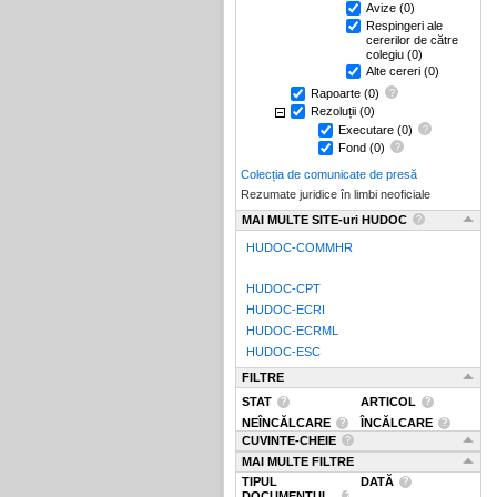
Avize
(0)
Respingeri ale
cererilor de către
colegiu
(0)
Alte cereri
(0)
Rapoarte
(0)
Rezoluții
(0)
Executare
(0)
Fond
(0)
Colecția de comunicate de presă
Rezumate juridice în limbi neoficiale
MAI MULTE SITE-uri HUDOC
HUDOC-COMMHR
HUDOC-CPT
HUDOC-ECRI
HUDOC-ECRML
HUDOC-ESC
FILTRE
STAT
ARTICOL
NEÎNCĂLCARE
ÎNCĂLCARE
CUVINTE-CHEIE
MAI MULTE FILTRE
TIPUL
DATĂ
DOCUMENTUL