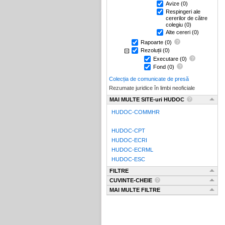
Avize
(0)
Respingeri ale
cererilor de către
colegiu
(0)
Alte cereri
(0)
Rapoarte
(0)
Rezoluții
(0)
Executare
(0)
Fond
(0)
Colecția de comunicate de presă
Rezumate juridice în limbi neoficiale
MAI MULTE SITE-uri HUDOC
HUDOC-COMMHR
HUDOC-CPT
HUDOC-ECRI
HUDOC-ECRML
HUDOC-ESC
FILTRE
CUVINTE-CHEIE
MAI MULTE FILTRE