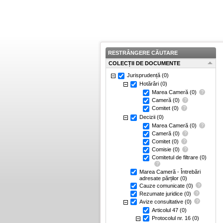
RESTRÂNGERE CĂUTARE
COLECȚII DE DOCUMENTE
Jurisprudență
(0)
Hotărâri
(0)
Marea Cameră
(0)
Cameră
(0)
Comitet
(0)
Decizii
(0)
Marea Cameră
(0)
Cameră
(0)
Comitet
(0)
Comisie
(0)
Comitetul de filtrare
(0)
Marea Cameră - Întrebări
adresate părților
(0)
Cauze comunicate
(0)
Rezumate juridice
(0)
Avize consultative
(0)
Articolul 47
(0)
Protocolul nr. 16
(0)