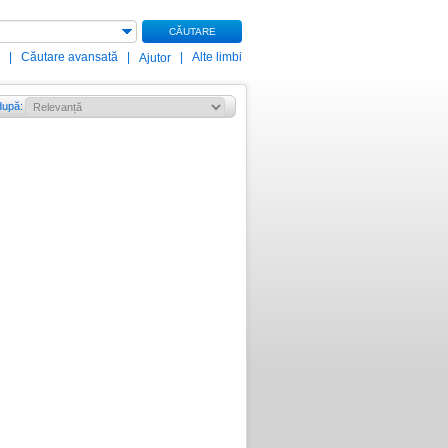
CĂUTARE
|
Căutare avansată
|
|
Alte limbi
Ajutor
după
: