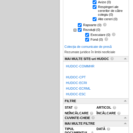
Avize
(0)
Respingeri ale
cererilor de către
colegiu
(0)
Alte cereri
(0)
Rapoarte
(0)
Rezoluții
(0)
Executare
(0)
Fond
(0)
Colecția de comunicate de presă
Rezumate juridice în limbi neoficiale
MAI MULTE SITE-uri HUDOC
HUDOC-COMMHR
HUDOC-CPT
HUDOC-ECRI
HUDOC-ECRML
HUDOC-ESC
FILTRE
STAT
ARTICOL
NEÎNCĂLCARE
ÎNCĂLCARE
CUVINTE-CHEIE
MAI MULTE FILTRE
TIPUL
DATĂ
DOCUMENTUL