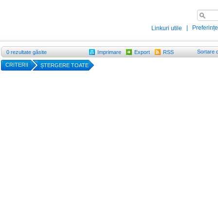
|
Preferințe
Linkuri utile
Sortare 
0
rezultate găsite
Imprimare
Export
RSS
CRITERII
ȘTERGERE TOATE