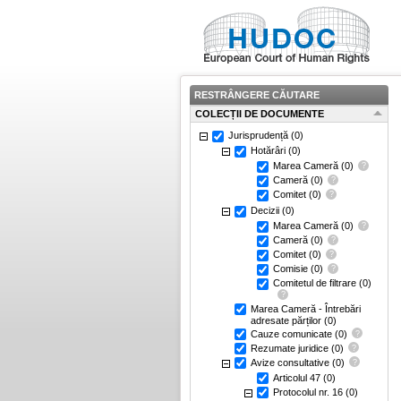
RESTRÂNGERE CĂUTARE
COLECȚII DE DOCUMENTE
Jurisprudență
(0)
Hotărâri
(0)
Marea Cameră
(0)
Cameră
(0)
Comitet
(0)
Decizii
(0)
Marea Cameră
(0)
Cameră
(0)
Comitet
(0)
Comisie
(0)
Comitetul de filtrare
(0)
Marea Cameră - Întrebări
adresate părților
(0)
Cauze comunicate
(0)
Rezumate juridice
(0)
Avize consultative
(0)
Articolul 47
(0)
Protocolul nr. 16
(0)