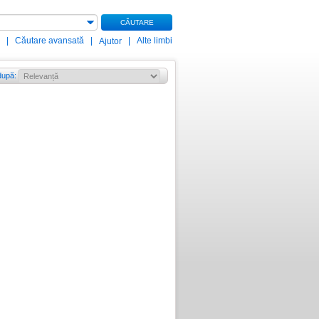
CĂUTARE
|
Căutare avansată
|
|
Alte limbi
Ajutor
după
: