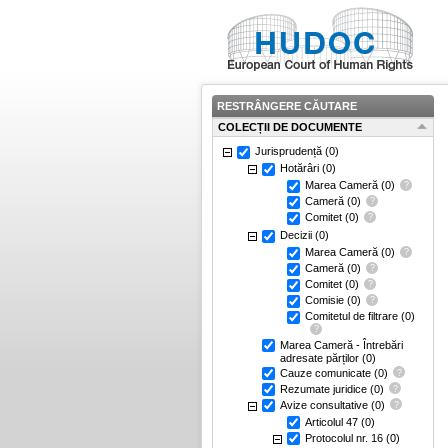
RESTRÂNGERE CĂUTARE
COLECȚII DE DOCUMENTE
Jurisprudență
(0)
Hotărâri
(0)
Marea Cameră
(0)
Cameră
(0)
Comitet
(0)
Decizii
(0)
Marea Cameră
(0)
Cameră
(0)
Comitet
(0)
Comisie
(0)
Comitetul de filtrare
(0)
Marea Cameră - Întrebări
adresate părților
(0)
Cauze comunicate
(0)
Rezumate juridice
(0)
Avize consultative
(0)
Articolul 47
(0)
Protocolul nr. 16
(0)