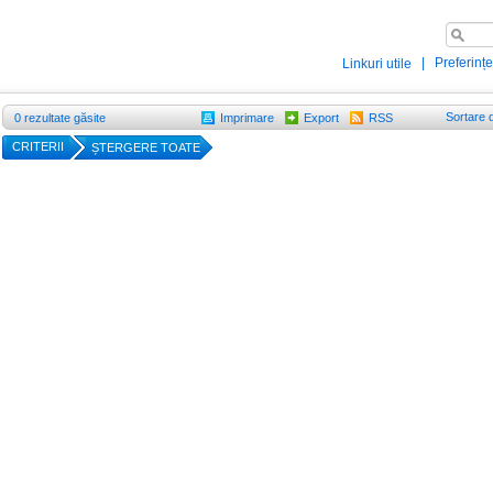
|
Preferințe
Linkuri utile
Sortare 
0
rezultate găsite
Imprimare
Export
RSS
CRITERII
ȘTERGERE TOATE