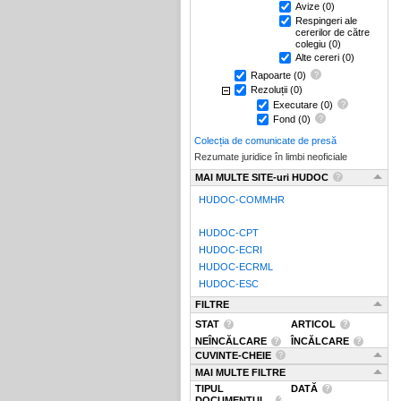
Avize
(0)
Respingeri ale
cererilor de către
colegiu
(0)
Alte cereri
(0)
Rapoarte
(0)
Rezoluții
(0)
Executare
(0)
Fond
(0)
Colecția de comunicate de presă
Rezumate juridice în limbi neoficiale
MAI MULTE SITE-uri HUDOC
HUDOC-COMMHR
HUDOC-CPT
HUDOC-ECRI
HUDOC-ECRML
HUDOC-ESC
FILTRE
STAT
ARTICOL
NEÎNCĂLCARE
ÎNCĂLCARE
CUVINTE-CHEIE
MAI MULTE FILTRE
TIPUL
DATĂ
DOCUMENTUL