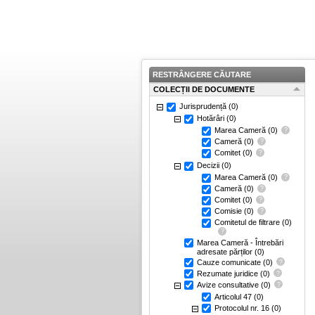
RESTRÂNGERE CĂUTARE
COLECȚII DE DOCUMENTE
Jurisprudență
(0)
Hotărâri
(0)
Marea Cameră
(0)
Cameră
(0)
Comitet
(0)
Decizii
(0)
Marea Cameră
(0)
Cameră
(0)
Comitet
(0)
Comisie
(0)
Comitetul de filtrare
(0)
Marea Cameră - Întrebări
adresate părților
(0)
Cauze comunicate
(0)
Rezumate juridice
(0)
Avize consultative
(0)
Articolul 47
(0)
Protocolul nr. 16
(0)