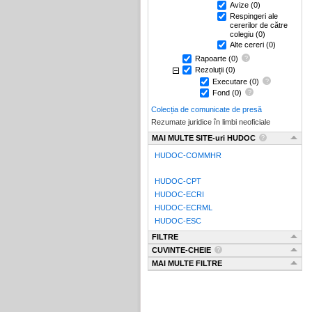
Avize
(0)
Respingeri ale
cererilor de către
colegiu
(0)
Alte cereri
(0)
Rapoarte
(0)
Rezoluții
(0)
Executare
(0)
Fond
(0)
Colecția de comunicate de presă
Rezumate juridice în limbi neoficiale
MAI MULTE SITE-uri HUDOC
HUDOC-COMMHR
HUDOC-CPT
HUDOC-ECRI
HUDOC-ECRML
HUDOC-ESC
FILTRE
CUVINTE-CHEIE
MAI MULTE FILTRE