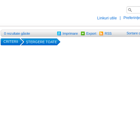
|
Preferințe
Linkuri utile
Sortare 
0
rezultate găsite
Imprimare
Export
RSS
CRITERII
ȘTERGERE TOATE