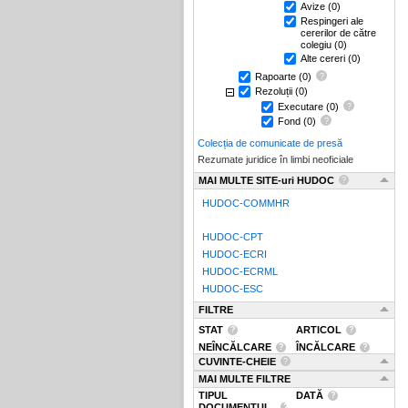
Avize
(0)
Respingeri ale
cererilor de către
colegiu
(0)
Alte cereri
(0)
Rapoarte
(0)
Rezoluții
(0)
Executare
(0)
Fond
(0)
Colecția de comunicate de presă
Rezumate juridice în limbi neoficiale
MAI MULTE SITE-uri HUDOC
HUDOC-COMMHR
HUDOC-CPT
HUDOC-ECRI
HUDOC-ECRML
HUDOC-ESC
FILTRE
STAT
ARTICOL
NEÎNCĂLCARE
ÎNCĂLCARE
CUVINTE-CHEIE
MAI MULTE FILTRE
TIPUL
DATĂ
DOCUMENTUL