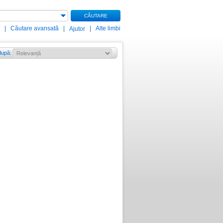
CĂUTARE
|
Căutare avansată
|
|
Alte limbi
Ajutor
după
: