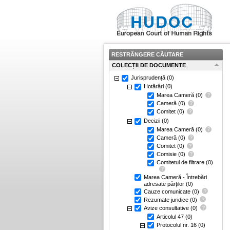
RESTRÂNGERE CĂUTARE
COLECȚII DE DOCUMENTE
Jurisprudență
(0)
Hotărâri
(0)
Marea Cameră
(0)
Cameră
(0)
Comitet
(0)
Decizii
(0)
Marea Cameră
(0)
Cameră
(0)
Comitet
(0)
Comisie
(0)
Comitetul de filtrare
(0)
Marea Cameră - Întrebări
adresate părților
(0)
Cauze comunicate
(0)
Rezumate juridice
(0)
Avize consultative
(0)
Articolul 47
(0)
Protocolul nr. 16
(0)