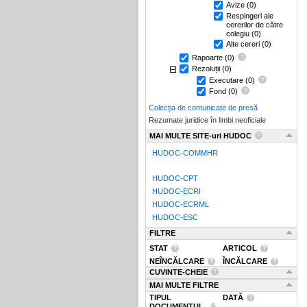
Avize
(0)
Respingeri ale
cererilor de către
colegiu
(0)
Alte cereri
(0)
Rapoarte
(0)
Rezoluții
(0)
Executare
(0)
Fond
(0)
Colecția de comunicate de presă
Rezumate juridice în limbi neoficiale
MAI MULTE SITE-uri HUDOC
HUDOC-COMMHR
HUDOC-CPT
HUDOC-ECRI
HUDOC-ECRML
HUDOC-ESC
FILTRE
STAT
ARTICOL
NEÎNCĂLCARE
ÎNCĂLCARE
CUVINTE-CHEIE
MAI MULTE FILTRE
TIPUL
DATĂ
DOCUMENTUL