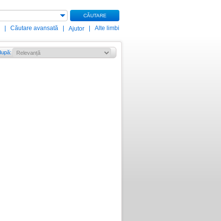
CĂUTARE
|
Căutare avansată
|
|
Alte limbi
Ajutor
după
: