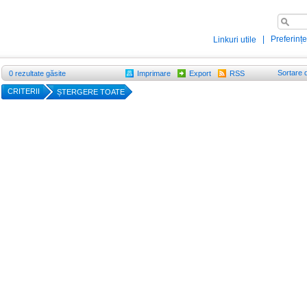
|
Preferințe
Linkuri utile
Sortare 
0
rezultate găsite
Imprimare
Export
RSS
CRITERII
ȘTERGERE TOATE