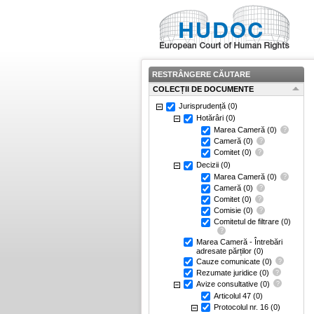
RESTRÂNGERE CĂUTARE
COLECȚII DE DOCUMENTE
Jurisprudență
(0)
Hotărâri
(0)
Marea Cameră
(0)
Cameră
(0)
Comitet
(0)
Decizii
(0)
Marea Cameră
(0)
Cameră
(0)
Comitet
(0)
Comisie
(0)
Comitetul de filtrare
(0)
Marea Cameră - Întrebări
adresate părților
(0)
Cauze comunicate
(0)
Rezumate juridice
(0)
Avize consultative
(0)
Articolul 47
(0)
Protocolul nr. 16
(0)