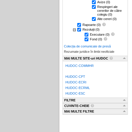
Avize
(0)
Respingeri ale
cererilor de către
colegiu
(0)
Alte cereri
(0)
Rapoarte
(0)
Rezoluții
(0)
Executare
(0)
Fond
(0)
Colecția de comunicate de presă
Rezumate juridice în limbi neoficiale
MAI MULTE SITE-uri HUDOC
HUDOC-COMMHR
HUDOC-CPT
HUDOC-ECRI
HUDOC-ECRML
HUDOC-ESC
FILTRE
CUVINTE-CHEIE
MAI MULTE FILTRE