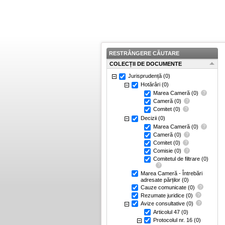
RESTRÂNGERE CĂUTARE
COLECȚII DE DOCUMENTE
Jurisprudență
(0)
Hotărâri
(0)
Marea Cameră
(0)
Cameră
(0)
Comitet
(0)
Decizii
(0)
Marea Cameră
(0)
Cameră
(0)
Comitet
(0)
Comisie
(0)
Comitetul de filtrare
(0)
Marea Cameră - Întrebări
adresate părților
(0)
Cauze comunicate
(0)
Rezumate juridice
(0)
Avize consultative
(0)
Articolul 47
(0)
Protocolul nr. 16
(0)