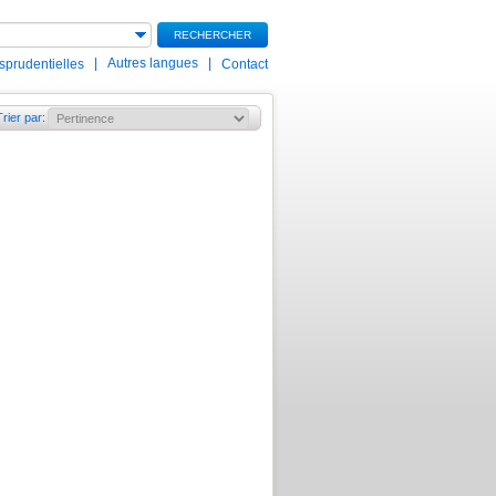
RECHERCHER
|
Autres langues
|
isprudentielles
Contact
Trier par
: