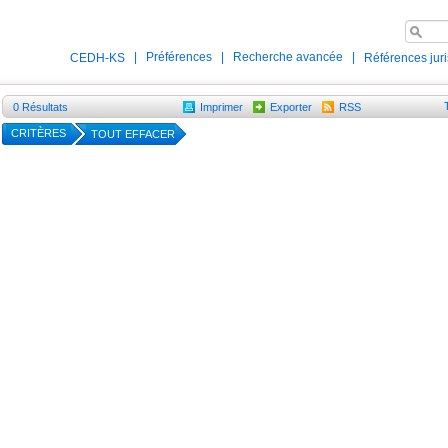
|
Préférences
|
Recherche avancée
|
CEDH-KS
Références jur
0
Résultats
Imprimer
Exporter
RSS
CRITÈRES
TOUT EFFACER