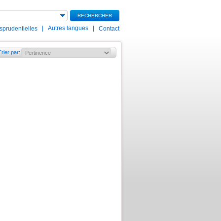
RECHERCHER
|
Autres langues
|
isprudentielles
Contact
Trier par
: