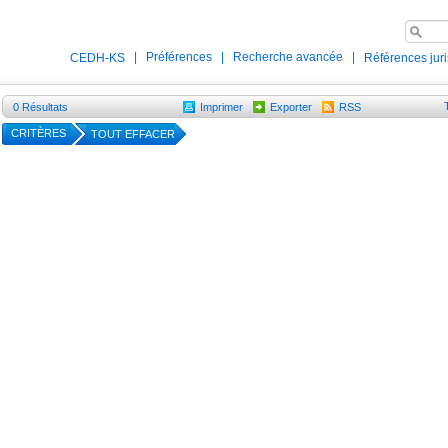
|
Préférences
|
Recherche avancée
|
CEDH-KS
Références jur
0
Résultats
Imprimer
Exporter
RSS
CRITÈRES
TOUT EFFACER