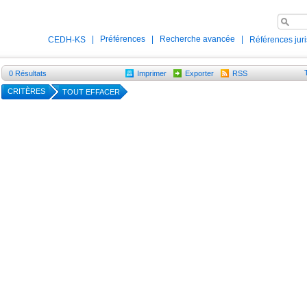
|
Préférences
|
Recherche avancée
|
CEDH-KS
Références jur
0
Résultats
Imprimer
Exporter
RSS
CRITÈRES
TOUT EFFACER