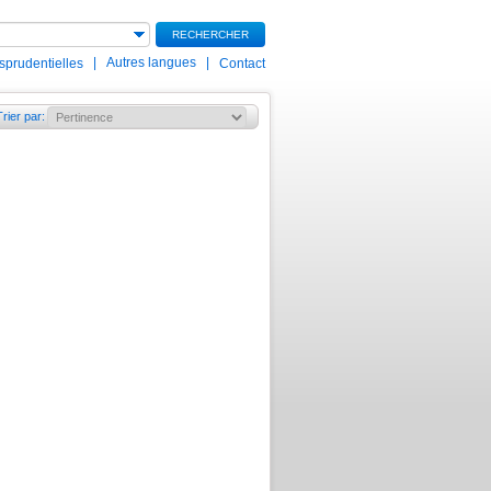
RECHERCHER
|
Autres langues
|
isprudentielles
Contact
Trier par
: