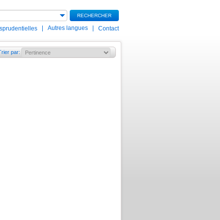
RECHERCHER
|
Autres langues
|
isprudentielles
Contact
Trier par
: