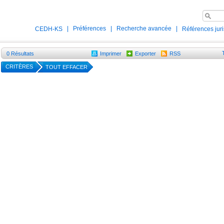
|
Préférences
|
Recherche avancée
|
CEDH-KS
Références jur
0
Résultats
Imprimer
Exporter
RSS
CRITÈRES
TOUT EFFACER