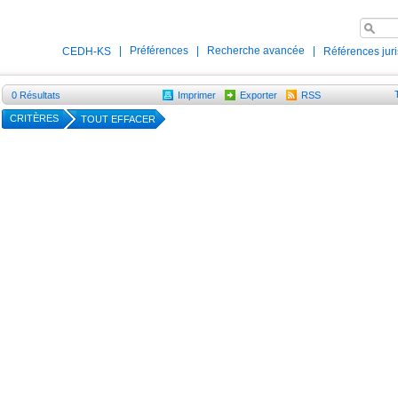
|
Préférences
|
Recherche avancée
|
CEDH-KS
Références jur
0
Résultats
Imprimer
Exporter
RSS
CRITÈRES
TOUT EFFACER