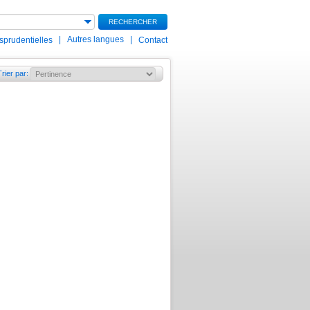
RECHERCHER
|
Autres langues
|
isprudentielles
Contact
Trier par
: