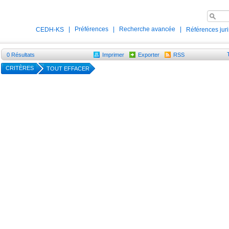
|
Préférences
|
Recherche avancée
|
CEDH-KS
Références jur
0
Résultats
Imprimer
Exporter
RSS
CRITÈRES
TOUT EFFACER