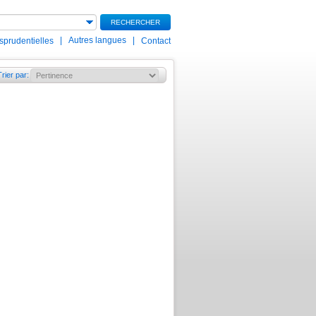
RECHERCHER
|
Autres langues
|
isprudentielles
Contact
Trier par
: