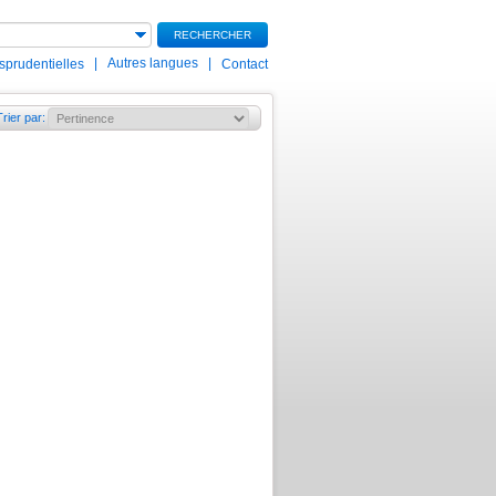
RECHERCHER
|
Autres langues
|
isprudentielles
Contact
Trier par
: