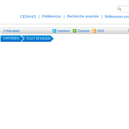
|
Préférences
|
Recherche avancée
|
CEDH-KS
Références jur
0
Résultats
Imprimer
Exporter
RSS
CRITÈRES
TOUT EFFACER