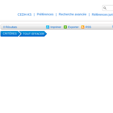
|
Préférences
|
Recherche avancée
|
CEDH-KS
Références jur
0
Résultats
Imprimer
Exporter
RSS
CRITÈRES
TOUT EFFACER