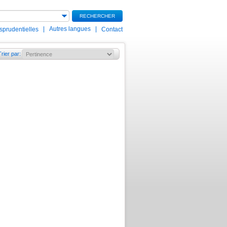
RECHERCHER
|
Autres langues
|
isprudentielles
Contact
Trier par
: