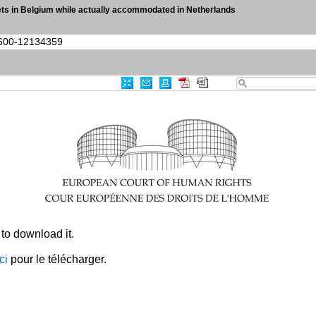
eets in Belgium while actually accommodated in Netherlands
|
Recherche avancée
|
CEDH-KS
Références jur
0
Résultats
Imprimer
Exporter
RSS
CRITÈRES
Identifiant de l'article
:
003-8542600-12134359
TOUT EFFACER
×
to download it.
ici
pour le télécharger.