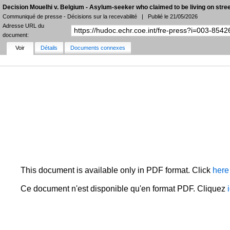
Decision Mouelhi v. Belgium - Asylum-seeker who claimed to be living on str
Communiqué de presse - Décisions sur la recevabilité
|
Publié le 21/05/2026
Adresse URL du
document:
Voir
Détails
Documents connexes
AFFINER LA RECHERCHE
FILTRES
LANGUE
ÉTAT
COMMUNIQUÉS DE PRESSE
DATE
Recueil HUDOC
PLUS DE FILTRES
This document is available only in PDF format. Click
here
Ce document n'est disponible qu'en format PDF. Cliquez