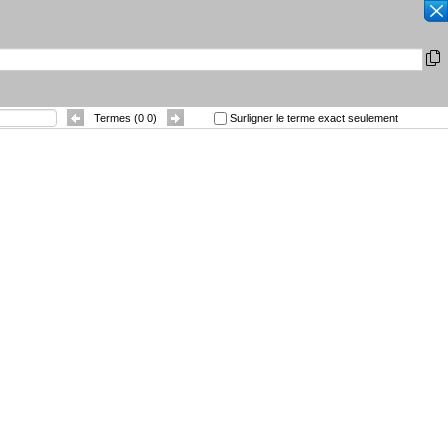
RECHERCHER
|
Autres langues
|
isprudentielles
Contact
Trier par
:
Termes (
0
0
)
Surligner le terme exact seulement