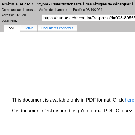
Arrêt M.A. et Z.R. c. Chypre - L’interdiction faite à des réfugiés de débarquer
Communiqué de presse - Arrêts de chambre
|
Publié le 08/10/2024
Adresse URL du
document:
Voir
Détails
Documents connexes
AFFINER LA RECHERCHE
FILTRES
LANGUE
ÉTAT
COMMUNIQUÉS DE PRESSE
DATE
Recueil HUDOC
PLUS DE FILTRES
This document is available only in PDF format. Click
here
Ce document n'est disponible qu'en format PDF. Cliquez