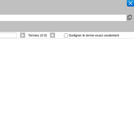
RECHERCHER
|
Autres langues
|
isprudentielles
Contact
Trier par
:
Termes (
0
0
)
Surligner le terme exact seulement