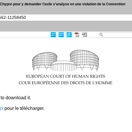
 à Chypre pour y demander l’asile s’analyse en une violation de la Convention
|
Recherche avancée
|
CEDH-KS
Références jur
0
Résultats
Imprimer
Exporter
RSS
CRITÈRES
Identifiant de l'article
:
003-8056562-11258450
TOUT EFFACER
×
to download it.
ici
pour le télécharger.