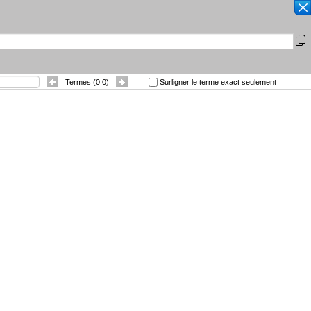
RECHERCHER
|
Autres langues
|
isprudentielles
Contact
Trier par
:
Termes (
0
0
)
Surligner le terme exact seulement