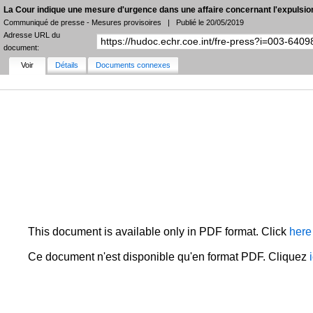
La Cour indique une mesure d'urgence dans une affaire concernant l'expulsio
Communiqué de presse - Mesures provisoires
|
Publié le 20/05/2019
Adresse URL du
document:
Voir
Détails
Documents connexes
AFFINER LA RECHERCHE
FILTRES
LANGUE
ÉTAT
COMMUNIQUÉS DE PRESSE
DATE
Recueil HUDOC
PLUS DE FILTRES
This document is available only in PDF format. Click
here
Ce document n'est disponible qu'en format PDF. Cliquez