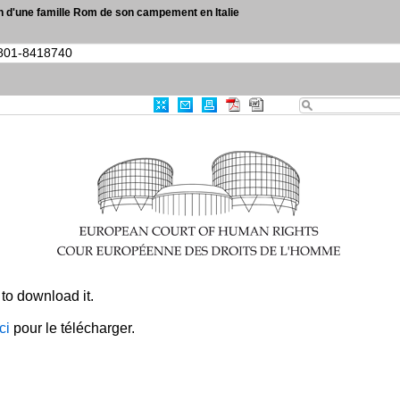
n d'une famille Rom de son campement en Italie
|
Recherche avancée
|
CEDH-KS
Références jur
0
Résultats
Imprimer
Exporter
RSS
CRITÈRES
Identifiant de l'article
:
003-6409801-8418740
TOUT EFFACER
×
to download it.
ici
pour le télécharger.